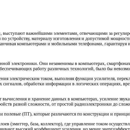
ми, выступают важнейшими элементами, отвечающими за регули
 по устройству, материалу изготовления и допустимой мощност
аканчивая компьютерами и мобильными телефонами, гарантируя 
ной электроники. Они незаменимы в компьютерах, смартфонах, 
 обеспечивающих работу различных технологий, было бы невозм
ения электрическим током, выполняя функции усилителя, перек
х сигналов, обработки информации в логических операциях, вр
сления и хранение данных в компьютерах, усиление звука в 
йств разной сложности, от простой радиоэлектроники до слож
 и полевые (ПТ), которые различаются по конструкции и принци
оев (эмиттер, база, коллектор), где управление током осуществл
печивают высокий коэффициент усиления, но менее энергоэффек