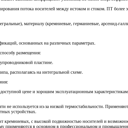
лирования потока носителей между истоком и стоком. ПТ более
гральные), материалу (кремниевые, германиевые, арсенид-галли
ификаций, основанных на различных параметрах.
 способу размещения:
лупроводниковой пластине.
па, располагаясь на интегральной схеме.
ния:
 доступной цене и хорошим эксплуатационным характеристикам,
чти не используется из-за низкой термостабильности. Применя
отных устройствах.
т кремниевых, с высокой подвижностью носителей и возможнос
тому применяются в основном в профессиональном и промышлен