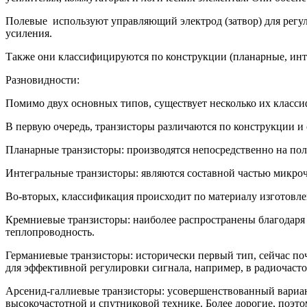
Полевые используют управляющий электрод (затвор) для регу
усиления.
Также они классифицируются по конструкции (планарные, инте
Разновидности:
Помимо двух основных типов, существует несколько их класс
В первую очередь, транзисторы различаются по конструкции и
Планарные транзисторы: производятся непосредственно на по
Интегральные транзисторы: являются составной частью микрочи
Во-вторых, классификация происходит по материалу изготовле
Кремниевые транзисторы: наиболее распространены благодаря
теплопроводность.
Германиевые транзисторы: исторически первый тип, сейчас по
для эффективной регулировки сигнала, например, в радиочаст
Арсенид-галлиевые транзисторы: усовершенствованный вариан
высокочастотной и спутниковой технике. Более дорогие, поэ