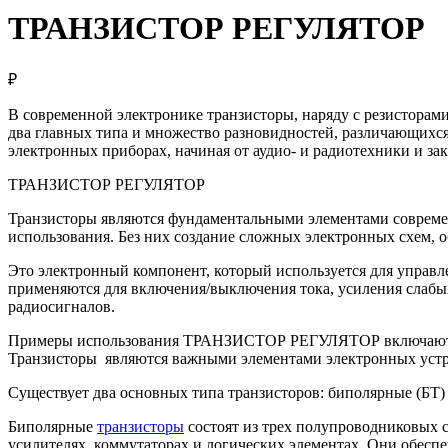
ТРАНЗИСТОР РЕГУЛЯТОР
₽
В современной электронике транзисторы, наряду с резистора
два главных типа и множество разновидностей, различающихся
электронных приборах, начиная от аудио- и радиотехники и з
ТРАНЗИСТОР РЕГУЛЯТОР
Транзисторы являются фундаментальными элементами современ
использования. Без них создание сложных электронных схем,
Это электронный компонент, который используется для управл
применяются для включения/выключения тока, усиления слабы
радиосигналов.
Примеры использования ТРАНЗИСТОР РЕГУЛЯТОР включают вычи
Транзисторы являются важными элементами электронных устро
Существует два основных типа транзисторов: биполярные (БТ)
Биполярные
транзисторы
состоят из трех полупроводниковых сл
усилителях, коммутаторах и логических элементах. Они обес