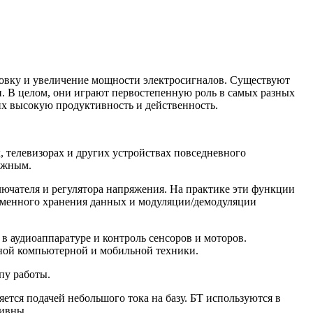
ровку и увеличение мощности электросигналов. Существуют
и. В целом, они играют первостепенную роль в самых разных
их высокую продуктивность и действенность.
телевизорах и других устройствах повседневного
ожным.
лючателя и регулятора напряжения. На практике эти функции
еменного хранения данных и модуляции/демодуляции
аудиоаппаратуре и контроль сенсоров и моторов.
ной компьютерной и мобильной техники.
пу работы.
яется подачей небольшого тока на базу. БТ используются в
тивны.