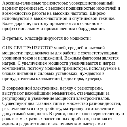
Арсенид-галлиевые транзисторы: усовершенствованный
вариант кремниевых, с высокой подвижностью носителей и
возможностью работы на высоких частотах. Широко
используются в высокочастотной и спутниковой технике.
Более дорогие, поэтому применяются в основном в
профессиональном и промышленном оборудовании.
В-третьих, классифицируются по мощности:
GUN СВЧ ТРАНЗИСТОР малой, средней и высокой
мощности: предназначены для работы с соответствующими
уровнями токов и напряжений. Важным фактором является
нагрев. С увеличением мощности увеличивается и нагрев
компонента, поэтому мощные транзисторы, используемые в
блоках питания и силовых установках, нуждаются в
принудительном охлаждении (радиаторы, кулеры).
В современной электронике, наряду с резисторами,
выступают важнейшими элементами, отвечающими за
регулировку и увеличение мощности электросигналов.
Существуют два главных типа и множество разновидностей,
различающихся по устройству, материалу изготовления и
допустимой мощности. В целом, они играют первостепенную
роль в самых разных электронных приборах, начиная от
аудио- и радиотехники и заканчивая компьютерами и