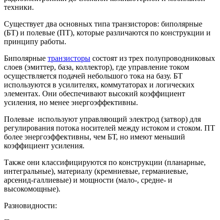
техники.
Существует два основных типа транзисторов: биполярные
(БТ) и полевые (ПТ), которые различаются по конструкции и
принципу работы.
Биполярные
транзисторы
состоят из трех полупроводниковых
слоев (эмиттер, база, коллектор), где управление током
осуществляется подачей небольшого тока на базу. БТ
используются в усилителях, коммутаторах и логических
элементах. Они обеспечивают высокий коэффициент
усиления, но менее энергоэффективны.
Полевые используют управляющий электрод (затвор) для
регулирования потока носителей между истоком и стоком. ПТ
более энергоэффективны, чем БТ, но имеют меньший
коэффициент усиления.
Также они классифицируются по конструкции (планарные,
интегральные), материалу (кремниевые, германиевые,
арсенид-галлиевые) и мощности (мало-, средне- и
высокомощные).
Разновидности: