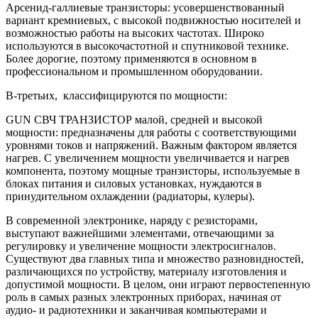
Арсенид-галлиевые транзисторы: усовершенствованный
вариант кремниевых, с высокой подвижностью носителей и
возможностью работы на высоких частотах. Широко
используются в высокочастотной и спутниковой технике.
Более дорогие, поэтому применяются в основном в
профессиональном и промышленном оборудовании.
В-третьих, классифицируются по мощности:
GUN СВЧ ТРАНЗИСТОР малой, средней и высокой
мощности: предназначены для работы с соответствующими
уровнями токов и напряжений. Важным фактором является
нагрев. С увеличением мощности увеличивается и нагрев
компонента, поэтому мощные транзисторы, используемые в
блоках питания и силовых установках, нуждаются в
принудительном охлаждении (радиаторы, кулеры).
В современной электронике, наряду с резисторами,
выступают важнейшими элементами, отвечающими за
регулировку и увеличение мощности электросигналов.
Существуют два главных типа и множество разновидностей,
различающихся по устройству, материалу изготовления и
допустимой мощности. В целом, они играют первостепенную
роль в самых разных электронных приборах, начиная от
аудио- и радиотехники и заканчивая компьютерами и