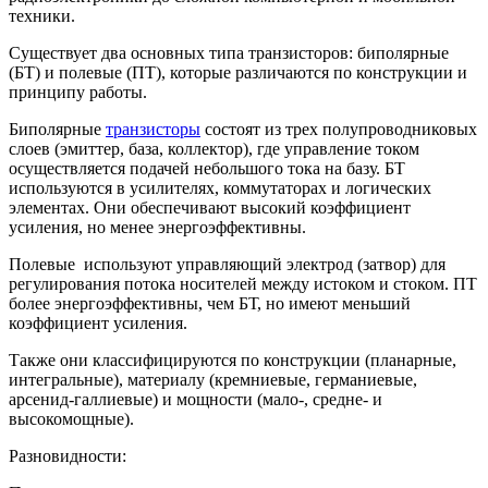
техники.
Существует два основных типа транзисторов: биполярные
(БТ) и полевые (ПТ), которые различаются по конструкции и
принципу работы.
Биполярные
транзисторы
состоят из трех полупроводниковых
слоев (эмиттер, база, коллектор), где управление током
осуществляется подачей небольшого тока на базу. БТ
используются в усилителях, коммутаторах и логических
элементах. Они обеспечивают высокий коэффициент
усиления, но менее энергоэффективны.
Полевые используют управляющий электрод (затвор) для
регулирования потока носителей между истоком и стоком. ПТ
более энергоэффективны, чем БТ, но имеют меньший
коэффициент усиления.
Также они классифицируются по конструкции (планарные,
интегральные), материалу (кремниевые, германиевые,
арсенид-галлиевые) и мощности (мало-, средне- и
высокомощные).
Разновидности: