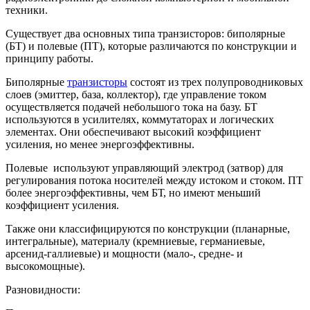
техники.
Существует два основных типа транзисторов: биполярные
(БТ) и полевые (ПТ), которые различаются по конструкции и
принципу работы.
Биполярные
транзисторы
состоят из трех полупроводниковых
слоев (эмиттер, база, коллектор), где управление током
осуществляется подачей небольшого тока на базу. БТ
используются в усилителях, коммутаторах и логических
элементах. Они обеспечивают высокий коэффициент
усиления, но менее энергоэффективны.
Полевые используют управляющий электрод (затвор) для
регулирования потока носителей между истоком и стоком. ПТ
более энергоэффективны, чем БТ, но имеют меньший
коэффициент усиления.
Также они классифицируются по конструкции (планарные,
интегральные), материалу (кремниевые, германиевые,
арсенид-галлиевые) и мощности (мало-, средне- и
высокомощные).
Разновидности: