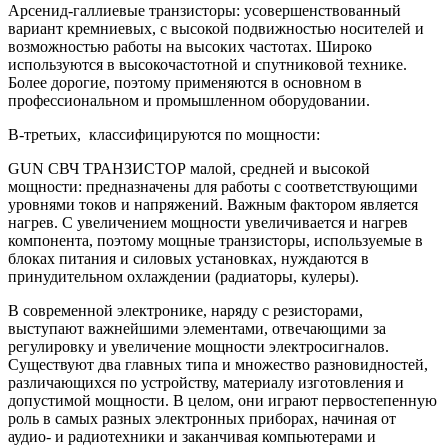
Арсенид-галлиевые транзисторы: усовершенствованный
вариант кремниевых, с высокой подвижностью носителей и
возможностью работы на высоких частотах. Широко
используются в высокочастотной и спутниковой технике.
Более дорогие, поэтому применяются в основном в
профессиональном и промышленном оборудовании.
В-третьих, классифицируются по мощности:
GUN СВЧ ТРАНЗИСТОР малой, средней и высокой
мощности: предназначены для работы с соответствующими
уровнями токов и напряжений. Важным фактором является
нагрев. С увеличением мощности увеличивается и нагрев
компонента, поэтому мощные транзисторы, используемые в
блоках питания и силовых установках, нуждаются в
принудительном охлаждении (радиаторы, кулеры).
В современной электронике, наряду с резисторами,
выступают важнейшими элементами, отвечающими за
регулировку и увеличение мощности электросигналов.
Существуют два главных типа и множество разновидностей,
различающихся по устройству, материалу изготовления и
допустимой мощности. В целом, они играют первостепенную
роль в самых разных электронных приборах, начиная от
аудио- и радиотехники и заканчивая компьютерами и