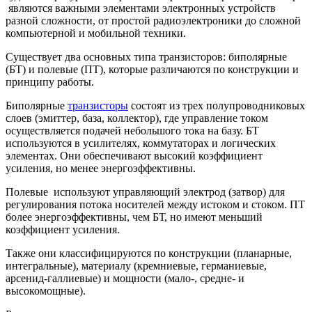
являются важными элементами электронных устройств
разной сложности, от простой радиоэлектроники до сложной
компьютерной и мобильной техники.
Существует два основных типа транзисторов: биполярные
(БТ) и полевые (ПТ), которые различаются по конструкции и
принципу работы.
Биполярные
транзисторы
состоят из трех полупроводниковых
слоев (эмиттер, база, коллектор), где управление током
осуществляется подачей небольшого тока на базу. БТ
используются в усилителях, коммутаторах и логических
элементах. Они обеспечивают высокий коэффициент
усиления, но менее энергоэффективны.
Полевые используют управляющий электрод (затвор) для
регулирования потока носителей между истоком и стоком. ПТ
более энергоэффективны, чем БТ, но имеют меньший
коэффициент усиления.
Также они классифицируются по конструкции (планарные,
интегральные), материалу (кремниевые, германиевые,
арсенид-галлиевые) и мощности (мало-, средне- и
высокомощные).