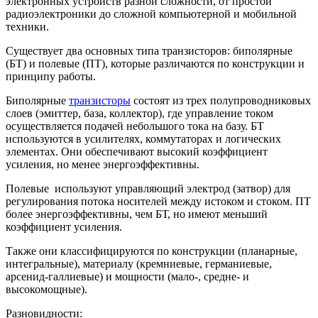
электронных устройств разной сложности, от простой
радиоэлектроники до сложной компьютерной и мобильной
техники.
Существует два основных типа транзисторов: биполярные
(БТ) и полевые (ПТ), которые различаются по конструкции и
принципу работы.
Биполярные
транзисторы
состоят из трех полупроводниковых
слоев (эмиттер, база, коллектор), где управление током
осуществляется подачей небольшого тока на базу. БТ
используются в усилителях, коммутаторах и логических
элементах. Они обеспечивают высокий коэффициент
усиления, но менее энергоэффективны.
Полевые используют управляющий электрод (затвор) для
регулирования потока носителей между истоком и стоком. ПТ
более энергоэффективны, чем БТ, но имеют меньший
коэффициент усиления.
Также они классифицируются по конструкции (планарные,
интегральные), материалу (кремниевые, германиевые,
арсенид-галлиевые) и мощности (мало-, средне- и
высокомощные).
Разновидности: