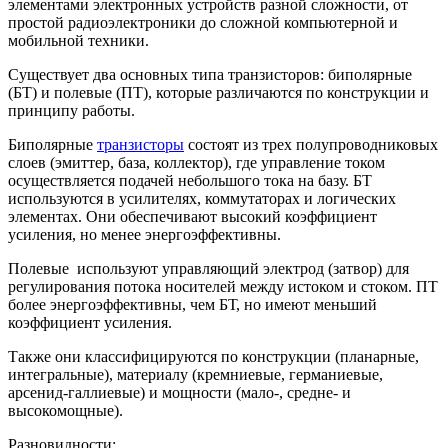
элементами электронных устройств разной сложности, от
простой радиоэлектроники до сложной компьютерной и
мобильной техники.
Существует два основных типа транзисторов: биполярные
(БТ) и полевые (ПТ), которые различаются по конструкции и
принципу работы.
Биполярные
транзисторы
состоят из трех полупроводниковых
слоев (эмиттер, база, коллектор), где управление током
осуществляется подачей небольшого тока на базу. БТ
используются в усилителях, коммутаторах и логических
элементах. Они обеспечивают высокий коэффициент
усиления, но менее энергоэффективны.
Полевые используют управляющий электрод (затвор) для
регулирования потока носителей между истоком и стоком. ПТ
более энергоэффективны, чем БТ, но имеют меньший
коэффициент усиления.
Также они классифицируются по конструкции (планарные,
интегральные), материалу (кремниевые, германиевые,
арсенид-галлиевые) и мощности (мало-, средне- и
высокомощные).
Разновидности: