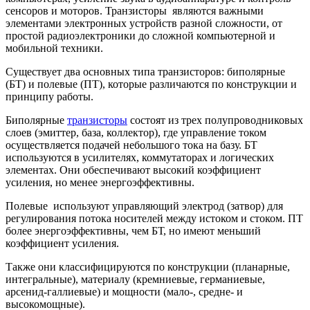
сенсоров и моторов. Транзисторы являются важными
элементами электронных устройств разной сложности, от
простой радиоэлектроники до сложной компьютерной и
мобильной техники.
Существует два основных типа транзисторов: биполярные
(БТ) и полевые (ПТ), которые различаются по конструкции и
принципу работы.
Биполярные
транзисторы
состоят из трех полупроводниковых
слоев (эмиттер, база, коллектор), где управление током
осуществляется подачей небольшого тока на базу. БТ
используются в усилителях, коммутаторах и логических
элементах. Они обеспечивают высокий коэффициент
усиления, но менее энергоэффективны.
Полевые используют управляющий электрод (затвор) для
регулирования потока носителей между истоком и стоком. ПТ
более энергоэффективны, чем БТ, но имеют меньший
коэффициент усиления.
Также они классифицируются по конструкции (планарные,
интегральные), материалу (кремниевые, германиевые,
арсенид-галлиевые) и мощности (мало-, средне- и
высокомощные).