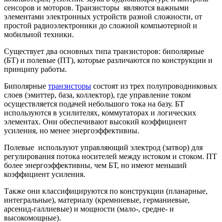
сенсоров и моторов. Транзисторы являются важными
элементами электронных устройств разной сложности, от
простой радиоэлектроники до сложной компьютерной и
мобильной техники.
Существует два основных типа транзисторов: биполярные
(БТ) и полевые (ПТ), которые различаются по конструкции и
принципу работы.
Биполярные
транзисторы
состоят из трех полупроводниковых
слоев (эмиттер, база, коллектор), где управление током
осуществляется подачей небольшого тока на базу. БТ
используются в усилителях, коммутаторах и логических
элементах. Они обеспечивают высокий коэффициент
усиления, но менее энергоэффективны.
Полевые используют управляющий электрод (затвор) для
регулирования потока носителей между истоком и стоком. ПТ
более энергоэффективны, чем БТ, но имеют меньший
коэффициент усиления.
Также они классифицируются по конструкции (планарные,
интегральные), материалу (кремниевые, германиевые,
арсенид-галлиевые) и мощности (мало-, средне- и
высокомощные).