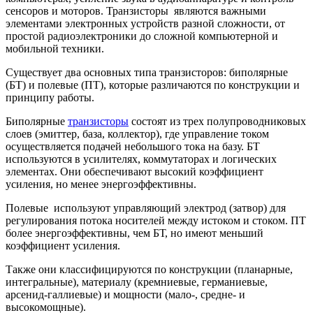
сенсоров и моторов. Транзисторы являются важными
элементами электронных устройств разной сложности, от
простой радиоэлектроники до сложной компьютерной и
мобильной техники.
Существует два основных типа транзисторов: биполярные
(БТ) и полевые (ПТ), которые различаются по конструкции и
принципу работы.
Биполярные
транзисторы
состоят из трех полупроводниковых
слоев (эмиттер, база, коллектор), где управление током
осуществляется подачей небольшого тока на базу. БТ
используются в усилителях, коммутаторах и логических
элементах. Они обеспечивают высокий коэффициент
усиления, но менее энергоэффективны.
Полевые используют управляющий электрод (затвор) для
регулирования потока носителей между истоком и стоком. ПТ
более энергоэффективны, чем БТ, но имеют меньший
коэффициент усиления.
Также они классифицируются по конструкции (планарные,
интегральные), материалу (кремниевые, германиевые,
арсенид-галлиевые) и мощности (мало-, средне- и
высокомощные).