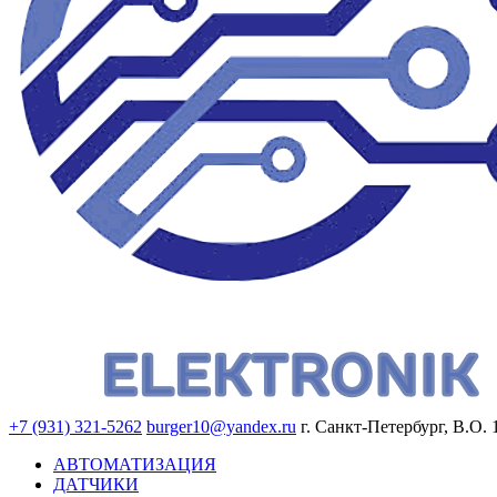
+7 (931) 321-5262
burger10@yandex.ru
г. Санкт-Петербург, В.О. 
АВТОМАТИЗАЦИЯ
ДАТЧИКИ