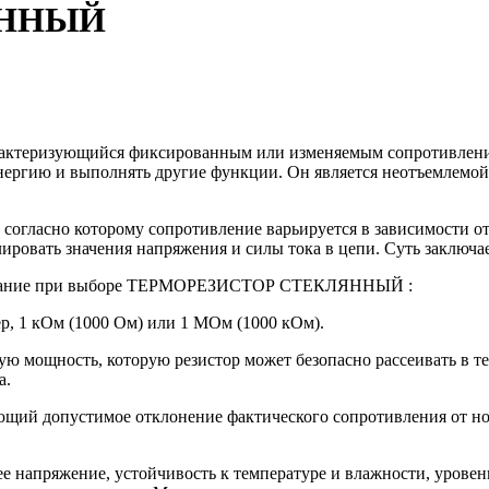
ЯННЫЙ
рактеризующийся фиксированным или изменяемым сопротивлением
 энергию и выполнять другие функции. Он является неотъемлемо
согласно которому сопротивление варьируется в зависимости от
вать значения напряжения и силы тока в цепи. Суть заключается
внимание при выборе ТЕРМОРЕЗИСТОР СТЕКЛЯННЫЙ :
р, 1 кОм (1000 Ом) или 1 МОм (1000 кОм).
ю мощность, которую резистор может безопасно рассеивать в т
а.
опустимое отклонение фактического сопротивления от номин
е напряжение, устойчивость к температуре и влажности, урове