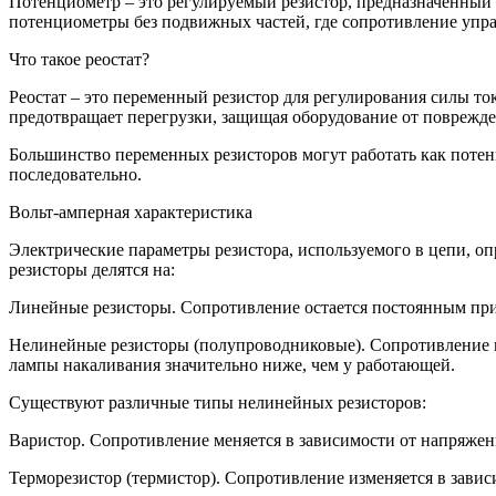
Потенциометр – это регулируемый резистор, предназначенный
потенциометры без подвижных частей, где сопротивление упра
Что такое реостат?
Реостат – это переменный резистор для регулирования силы то
предотвращает перегрузки, защищая оборудование от поврежд
Большинство переменных резисторов могут работать как потен
последовательно.
Вольт-амперная характеристика
Электрические параметры резистора, используемого в цепи, оп
резисторы делятся на:
Линейные резисторы. Сопротивление остается постоянным при
Нелинейные резисторы (полупроводниковые). Сопротивление и
лампы накаливания значительно ниже, чем у работающей.
Существуют различные типы нелинейных резисторов:
Варистор. Сопротивление меняется в зависимости от напряжен
Терморезистор (термистор). Сопротивление изменяется в зав