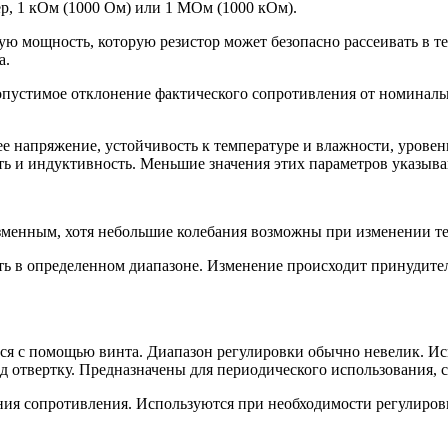
р, 1 кОм (1000 Ом) или 1 МОм (1000 кОм).
ю мощность, которую резистор может безопасно рассеивать в т
а.
мое отклонение фактического сопротивления от номинальног
е напряжение, устойчивость к температуре и влажности, урове
ть и индуктивность. Меньшие значения этих параметров указыва
изменным, хотя небольшие колебания возможны при изменении т
ь в определенном диапазоне. Изменение происходит принудите
ся с помощью винта. Диапазон регулировки обычно невелик. Ис
од отвертку. Предназначены для периодического использования, 
ия сопротивления. Используются при необходимости регулировки 