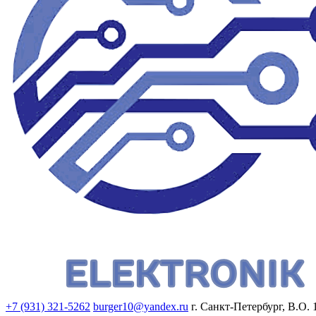
+7 (931) 321-5262
burger10@yandex.ru
г. Санкт-Петербург, В.О. 