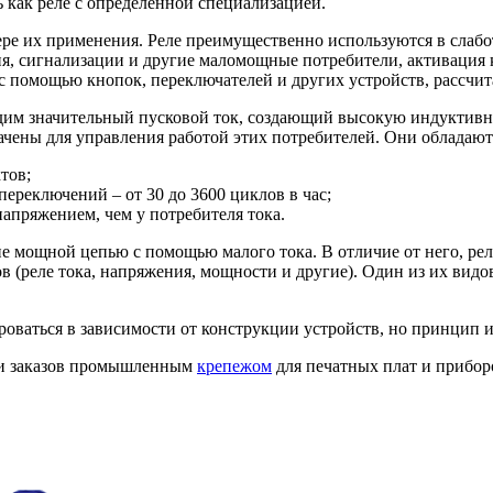
 как реле с определенной специализацией.
ере их применения. Реле преимущественно используются в слаб
, сигнализации и другие маломощные потребители, активация к
 с помощью кнопок, переключателей и других устройств, рассчи
одим значительный пусковой ток, создающий высокую индуктивну
ы для управления работой этих потребителей. Они обладают
тов;
ереключений – от 30 до 3600 циклов в час;
апряжением, чем у потребителя тока.
 мощной цепью с помощью малого тока. В отличие от него, реле
 (реле тока, напряжения, мощности и другие). Один из их вид
роваться в зависимости от конструкции устройств, но принцип и
ии заказов промышленным
крепежом
для печатных плат и прибор