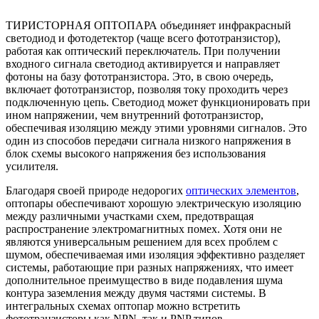
ТИРИСТОРНАЯ ОПТОПАРА объединяет инфракрасный
светодиод и фотодетектор (чаще всего фототранзистор),
работая как оптический переключатель. При получении
входного сигнала светодиод активируется и направляет
фотоны на базу фототранзистора. Это, в свою очередь,
включает фототранзистор, позволяя току проходить через
подключенную цепь. Светодиод может функционировать при
ином напряжении, чем внутренний фототранзистор,
обеспечивая изоляцию между этими уровнями сигналов. Это
один из способов передачи сигнала низкого напряжения в
блок схемы высокого напряжения без использования
усилителя.
Благодаря своей природе недорогих
оптических элементов
,
оптопары обеспечивают хорошую электрическую изоляцию
между различными участками схем, предотвращая
распространение электромагнитных помех. Хотя они не
являются универсальным решением для всех проблем с
шумом, обеспечиваемая ими изоляция эффективно разделяет
системы, работающие при разных напряжениях, что имеет
дополнительное преимущество в виде подавления шума
контура заземления между двумя частями системы. В
интегральных схемах оптопар можно встретить
фототранзисторы как NPN, так и PNP типов.