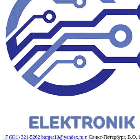
+7 (931) 321-5262
burger10@yandex.ru
г. Санкт-Петербург, В.О. 