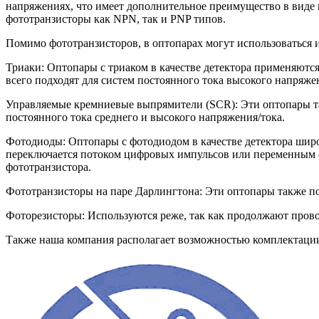
напряжениях, что имеет дополнительное преимущество в виде 
фототранзисторы как NPN, так и PNP типов.
Помимо фототранзисторов, в оптопарах могут использоваться 
Триаки: Оптопары с триаком в качестве детектора применяютс
всего подходят для систем постоянного тока высокого напряж
Управляемые кремниевые выпрямители (SCR): Эти оптопары та
постоянного тока среднего и высокого напряжения/тока.
Фотодиоды: Оптопары с фотодиодом в качестве детектора широ
переключается потоком цифровых импульсов или переменным с
фототранзистора.
Фототранзисторы на паре Дарлингтона: Эти оптопары также по
Фоторезисторы: Используются реже, так как продолжают прово
Также наша компания располагает возможностью комплектац