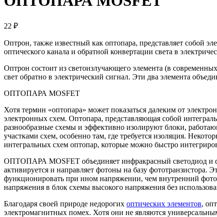
ОПТОПАРА MOSFET
22 ₽
Оптрон, также известный как оптопара, представляет собой э
оптического канала и обратной конвертации света в электричес
Оптрон состоит из светоизлучающего элемента (в современны
свет обратно в электрический сигнал. Эти два элемента объе
ОПТОПАРА MOSFET
Хотя термин «оптопара» может показаться далеким от электро
электронных схем. Оптопара, представляющая собой интеграл
разнообразные схемы и эффективно изолируют блоки, работаю
участками схем, особенно там, где требуется изоляция. Неко
интегральных схем оптопар, которые можно быстро интегриров
ОПТОПАРА MOSFET объединяет инфракрасный светодиод и фотод
активируется и направляет фотоны на базу фототранзистора. Э
функционировать при ином напряжении, чем внутренний фотот
напряжения в блок схемы высокого напряжения без использова
Благодаря своей природе недорогих
оптических элементов
, оп
электромагнитных помех. Хотя они не являются универсальны