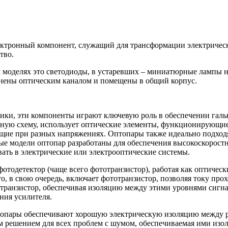
лектронный компонент, служащий для трансформации электрическ
тво.
х моделях это светодиоды, в устаревших – миниатюрные лампы
динены оптическим каналом и помещены в общий корпус.
ники, эти компоненты играют ключевую роль в обеспечении гал
ьную схему, использует оптические элементы, функционирующие
щие при разных напряжениях. Оптопары также идеально подход
торые модели оптопар разработаны для обеспечения высокоскоро
ать в электрические или электрооптические системы.
етектор (чаще всего фототранзистор), работая как оптически
то, в свою очередь, включает фототранзистор, позволяя току пр
ранзистор, обеспечивая изоляцию между этими уровнями сигнал
ния усилителя.
топары обеспечивают хорошую электрическую изоляцию между р
м решением для всех проблем с шумом, обеспечиваемая ими изо