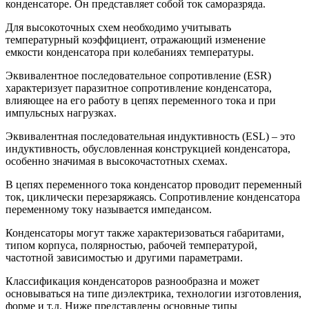
конденсаторе. Он представляет собой ток саморазряда.
Для высокоточных схем необходимо учитывать
температурный коэффициент, отражающий изменение
емкости конденсатора при колебаниях температуры.
Эквивалентное последовательное сопротивление (ESR)
характеризует паразитное сопротивление конденсатора,
влияющее на его работу в цепях переменного тока и при
импульсных нагрузках.
Эквивалентная последовательная индуктивность (ESL) – это
индуктивность, обусловленная конструкцией конденсатора,
особенно значимая в высокочастотных схемах.
В цепях переменного тока конденсатор проводит переменный
ток, циклически перезаряжаясь. Сопротивление конденсатора
переменному току называется импедансом.
Конденсаторы могут также характеризоваться габаритами,
типом корпуса, полярностью, рабочей температурой,
частотной зависимостью и другими параметрами.
Классификация конденсаторов разнообразна и может
основываться на типе диэлектрика, технологии изготовления,
форме и т.д. Ниже представлены основные типы