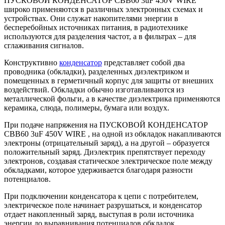
ПУСКОВОЙ КОНДЕНСАТОР CBB60 3uF 450V WIRE
широко применяются в различных электронных схемах и
устройствах. Они служат накопителями энергии в
бесперебойных источниках питания, в радиотехнике
используются для разделения частот, а в фильтрах – для
сглаживания сигналов.
Конструктивно
конденсатор
представляет собой два
проводника (обкладки), разделенных диэлектриком и
помещенных в герметичный корпус для защиты от внешних
воздействий. Обкладки обычно изготавливаются из
металлической фольги, а в качестве диэлектрика применяются
керамика, слюда, полимеры, бумага или воздух.
При подаче напряжения на ПУСКОВОЙ КОНДЕНСАТОР
CBB60 3uF 450V WIRE , на одной из обкладок накапливаются
электроны (отрицательный заряд), а на другой – образуется
положительный заряд. Диэлектрик препятствует переходу
электронов, создавая статическое электрическое поле между
обкладками, которое удерживается благодаря разности
потенциалов.
При подключении конденсатора к цепи с потребителем,
электрическое поле начинает разрушаться, и конденсатор
отдает накопленный заряд, выступая в роли источника
энергии до выравнивания потенциалов обкладок.