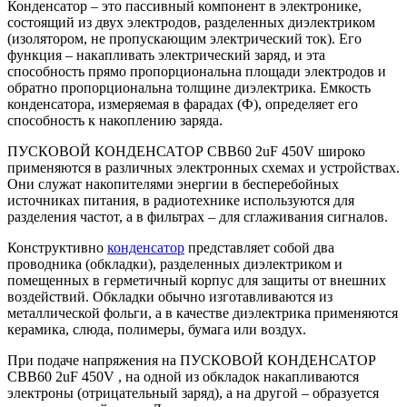
Конденсатор – это пассивный компонент в электронике,
состоящий из двух электродов, разделенных диэлектриком
(изолятором, не пропускающим электрический ток). Его
функция – накапливать электрический заряд, и эта
способность прямо пропорциональна площади электродов и
обратно пропорциональна толщине диэлектрика. Емкость
конденсатора, измеряемая в фарадах (Ф), определяет его
способность к накоплению заряда.
ПУСКОВОЙ КОНДЕНСАТОР CBB60 2uF 450V широко
применяются в различных электронных схемах и устройствах.
Они служат накопителями энергии в бесперебойных
источниках питания, в радиотехнике используются для
разделения частот, а в фильтрах – для сглаживания сигналов.
Конструктивно
конденсатор
представляет собой два
проводника (обкладки), разделенных диэлектриком и
помещенных в герметичный корпус для защиты от внешних
воздействий. Обкладки обычно изготавливаются из
металлической фольги, а в качестве диэлектрика применяются
керамика, слюда, полимеры, бумага или воздух.
При подаче напряжения на ПУСКОВОЙ КОНДЕНСАТОР
CBB60 2uF 450V , на одной из обкладок накапливаются
электроны (отрицательный заряд), а на другой – образуется