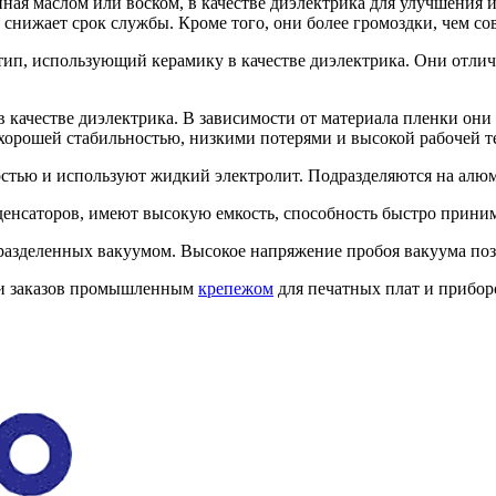
ная маслом или воском, в качестве диэлектрика для улучшения 
 снижает срок службы. Кроме того, они более громоздки, чем с
тип, использующий керамику в качестве диэлектрика. Они отли
в качестве диэлектрика. В зависимости от материала пленки он
орошей стабильностью, низкими потерями и высокой рабочей т
стью и используют жидкий электролит. Подразделяются на алю
енсаторов, имеют высокую емкость, способность быстро приним
разделенных вакуумом. Высокое напряжение пробоя вакуума позв
ии заказов промышленным
крепежом
для печатных плат и прибор