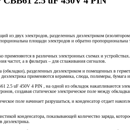
B61 2.5 uF 450V 4 PIN
ящий из двух электродов, разделенных диэлектриком (изоляторо
ропорциональна площади электродов и обратно пропорциональна 
именяются в различных электронных схемах и устройствах. 
ия частот, а в фильтрах – для сглаживания сигналов.
а (обкладки), разделенных диэлектриком и помещенных в герме
е диэлектрика применяются керамика, слюда, полимеры, бумага и
uF 450V 4 PIN , на одной из обкладок накапливаются электро
ронов, создавая статическое электрическое поле между обкладка
ческое поле начинает разрушаться, и конденсатор отдает накопл
еристикой конденсатора, показывающей количество заряда, кото
в диэлектрика.