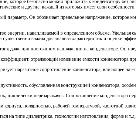
ие, которое безопасно можно приложить к конденсатору без ри
итические и другие, каждый из которых имеет свои особенности
й параметр. Он обозначает предельное напряжение, которое ко
тво энергии, накапливаемой в определенном объеме. Удельная ем
 существенно важны для анализа характеристик и оценки эффек
трик даже при постоянном напряжении на конденсаторе. Он пред
коэффициент, отражающий изменение емкости конденсатора при
ризует паразитное сопротивление конденсатора, влияющее на ег
дуктивность, обусловленная конструкцией конденсатора, особен
ок, циклически перезаряжаясь. Сопротивление конденсатора пе
ом корпуса, полярностью, рабочей температурой, частотной зав
ься на типе диэлектрика, технологии изготовления, форме и т.