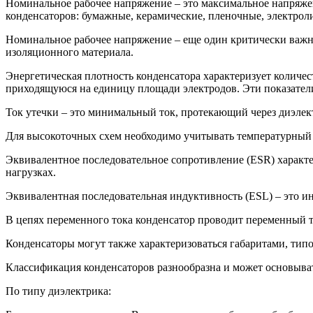
Номинальное рабочее напряжение – это максимальное напряжен
конденсаторов: бумажные, керамические, пленочные, электрол
Номинальное рабочее напряжение – еще один критически важны
изоляционного материала.
Энергетическая плотность конденсатора характеризует количес
приходящуюся на единицу площади электродов. Эти показатели
Ток утечки – это минимальный ток, протекающий через диэлек
Для высокоточных схем необходимо учитывать температурный 
Эквивалентное последовательное сопротивление (ESR) характе
нагрузках.
Эквивалентная последовательная индуктивность (ESL) – это ин
В цепях переменного тока конденсатор проводит переменный т
Конденсаторы могут также характеризоваться габаритами, тип
Классификация конденсаторов разнообразна и может основыват
По типу диэлектрика: