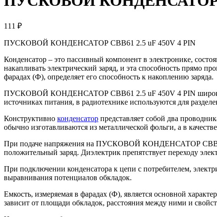
ПУСКОВОЙ КОНДЕНСАТОР CB
111 ₽
ПУСКОВОЙ КОНДЕНСАТОР CBB61 2.5 uF 450V 4 PIN
Конденсатор – это пассивный компонент в электронике, состо
накапливать электрический заряд, и эта способность прямо п
фарадах (Ф), определяет его способность к накоплению заряда.
ПУСКОВОЙ КОНДЕНСАТОР CBB61 2.5 uF 450V 4 PIN широко пр
источниках питания, в радиотехнике используются для разделен
Конструктивно
конденсатор
представляет собой два проводник
обычно изготавливаются из металлической фольги, а в качеств
При подаче напряжения на ПУСКОВОЙ КОНДЕНСАТОР CBB61 2.5 
положительный заряд. Диэлектрик препятствует переходу элект
При подключении конденсатора к цепи с потребителем, электри
выравнивания потенциалов обкладок.
Емкость, измеряемая в фарадах (Ф), является основной характ
зависит от площади обкладок, расстояния между ними и свойст