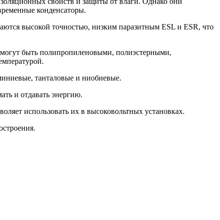
изоляционных свойств и защиты от влаги. Однако они
овременные конденсаторы.
чаются высокой точностью, низким паразитным ESL и ESR, что
и могут быть полипропиленовыми, полиэстерными,
емпературой.
миниевые, танталовые и ниобиевые.
ать и отдавать энергию.
оляет использовать их в высоковольтных установках.
остроения.