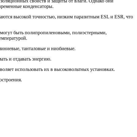
изоляционных свойств и защиты от влаги. Однако они
овременные конденсаторы.
чаются высокой точностью, низким паразитным ESL и ESR, что
и могут быть полипропиленовыми, полиэстерными,
емпературой.
миниевые, танталовые и ниобиевые.
ать и отдавать энергию.
оляет использовать их в высоковольтных установках.
остроения.