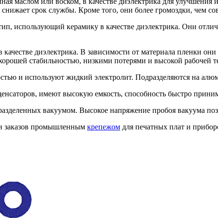
ная маслом или воском, в качестве диэлектрика для улучшения 
 снижает срок службы. Кроме того, они более громоздки, чем с
тип, использующий керамику в качестве диэлектрика. Они отли
в качестве диэлектрика. В зависимости от материала пленки он
орошей стабильностью, низкими потерями и высокой рабочей т
стью и используют жидкий электролит. Подразделяются на алю
енсаторов, имеют высокую емкость, способность быстро приним
разделенных вакуумом. Высокое напряжение пробоя вакуума позв
ии заказов промышленным
крепежом
для печатных плат и прибор