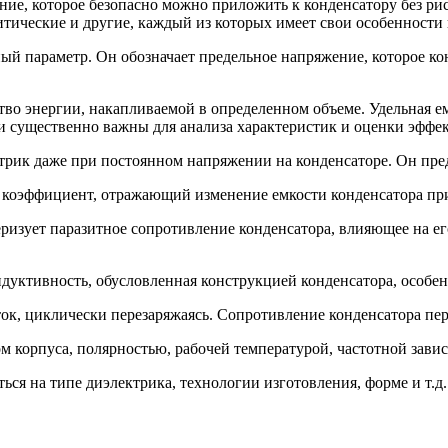
ие, которое безопасно можно приложить к конденсатору без ри
итические и другие, каждый из которых имеет свои особенности
й параметр. Он обозначает предельное напряжение, которое ко
тво энергии, накапливаемой в определенном объеме. Удельная ем
 существенно важны для анализа характеристик и оценки эффек
трик даже при постоянном напряжении на конденсаторе. Он пред
коэффициент, отражающий изменение емкости конденсатора при
ризует паразитное сопротивление конденсатора, влияющее на ег
дуктивность, обусловленная конструкцией конденсатора, особен
ок, циклически перезаряжаясь. Сопротивление конденсатора пе
ом корпуса, полярностью, рабочей температурой, частотной зав
ься на типе диэлектрика, технологии изготовления, форме и т.