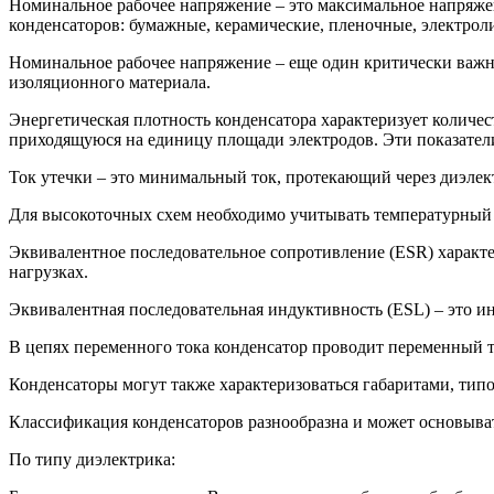
Номинальное рабочее напряжение – это максимальное напряжен
конденсаторов: бумажные, керамические, пленочные, электрол
Номинальное рабочее напряжение – еще один критически важны
изоляционного материала.
Энергетическая плотность конденсатора характеризует количес
приходящуюся на единицу площади электродов. Эти показатели
Ток утечки – это минимальный ток, протекающий через диэлек
Для высокоточных схем необходимо учитывать температурный 
Эквивалентное последовательное сопротивление (ESR) характе
нагрузках.
Эквивалентная последовательная индуктивность (ESL) – это ин
В цепях переменного тока конденсатор проводит переменный т
Конденсаторы могут также характеризоваться габаритами, тип
Классификация конденсаторов разнообразна и может основыват
По типу диэлектрика: