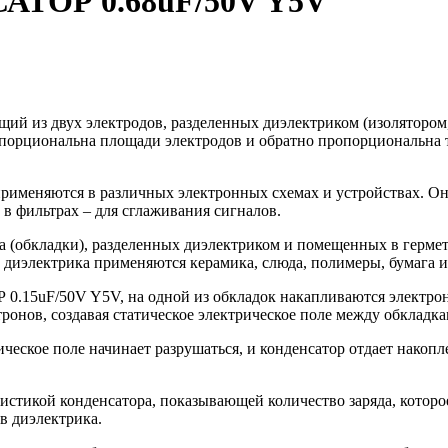
ОР 0.68uF/50V Y5V
ящий из двух электродов, разделенных диэлектриком (изоляторо
ропорциональна площади электродов и обратно пропорциональна 
ются в различных электронных схемах и устройствах. Они 
 в фильтрах – для сглаживания сигналов.
а (обкладки), разделенных диэлектриком и помещенных в герме
е диэлектрика применяются керамика, слюда, полимеры, бумага и
/50V Y5V, на одной из обкладок накапливаются электроны (о
ронов, создавая статическое электрическое поле между обкладка
ческое поле начинает разрушаться, и конденсатор отдает накопл
еристикой конденсатора, показывающей количество заряда, кото
в диэлектрика.