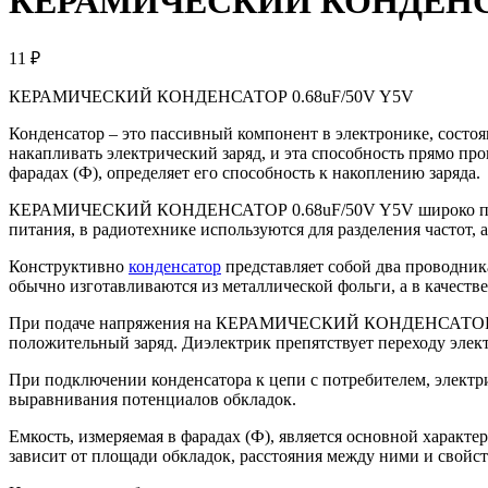
КЕРАМИЧЕСКИЙ КОНДЕНСАТ
11 ₽
КЕРАМИЧЕСКИЙ КОНДЕНСАТОР 0.68uF/50V Y5V
Конденсатор – это пассивный компонент в электронике, состо
накапливать электрический заряд, и эта способность прямо п
фарадах (Ф), определяет его способность к накоплению заряда.
КЕРАМИЧЕСКИЙ КОНДЕНСАТОР 0.68uF/50V Y5V широко применя
питания, в радиотехнике используются для разделения частот, а
Конструктивно
конденсатор
представляет собой два проводник
обычно изготавливаются из металлической фольги, а в качеств
При подаче напряжения на КЕРАМИЧЕСКИЙ КОНДЕНСАТОР 0.15uF
положительный заряд. Диэлектрик препятствует переходу элект
При подключении конденсатора к цепи с потребителем, электри
выравнивания потенциалов обкладок.
Емкость, измеряемая в фарадах (Ф), является основной характ
зависит от площади обкладок, расстояния между ними и свойст