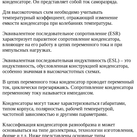
конденсаторе. Он представляет собой ток саморазряда.
Для высокоточных схем необходимо учитывать
температурный коэффициент, отражающий изменение
емкости конденсатора при колебаниях температуры.
Эквивалентное последовательное сопротивление (ESR)
характеризует паразитное сопротивление конденсатора,
влияющее на его работу в цепях переменного тока и при
импульсных нагрузках.
Эквивалентная последовательная индуктивность (ESL) – это
индуктивность, обусловленная конструкцией конденсатора,
особенно значимая в высокочастотных схемах.
В цепях переменного тока конденсатор проводит переменный
ток, циклически перезаряжаясь. Сопротивление конденсатора
переменному току называется импедансом.
Конденсаторы могут также характеризоваться габаритами,
типом корпуса, полярностью, рабочей температурой,
частотной зависимостью и другими параметрами.
Классификация конденсаторов разнообразна и может
основываться на типе диэлектрика, технологии изготовления,
форме и т.д. Ниже представлены основные типы