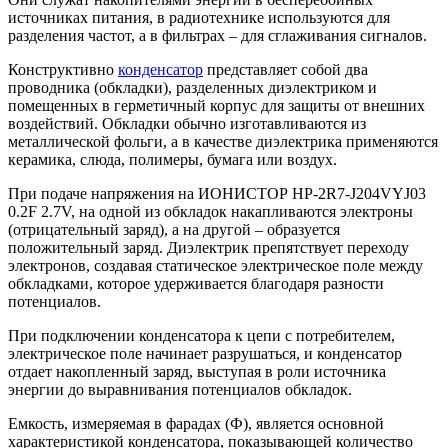
источниках питания, в радиотехнике используются для
разделения частот, а в фильтрах – для сглаживания сигналов.
Конструктивно
конденсатор
представляет собой два
проводника (обкладки), разделенных диэлектриком и
помещенных в герметичный корпус для защиты от внешних
воздействий. Обкладки обычно изготавливаются из
металлической фольги, а в качестве диэлектрика применяются
керамика, слюда, полимеры, бумага или воздух.
При подаче напряжения на ИОНИСТОР HP-2R7-J204VYJ03
0.2F 2.7V, на одной из обкладок накапливаются электроны
(отрицательный заряд), а на другой – образуется
положительный заряд. Диэлектрик препятствует переходу
электронов, создавая статическое электрическое поле между
обкладками, которое удерживается благодаря разности
потенциалов.
При подключении конденсатора к цепи с потребителем,
электрическое поле начинает разрушаться, и конденсатор
отдает накопленный заряд, выступая в роли источника
энергии до выравнивания потенциалов обкладок.
Емкость, измеряемая в фарадах (Ф), является основной
характеристикой конденсатора, показывающей количество