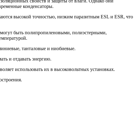
изоляционных свойств и защиты от влаги. Однако они
овременные конденсаторы.
чаются высокой точностью, низким паразитным ESL и ESR, что
и могут быть полипропиленовыми, полиэстерными,
емпературой.
миниевые, танталовые и ниобиевые.
ать и отдавать энергию.
оляет использовать их в высоковольтных установках.
остроения.