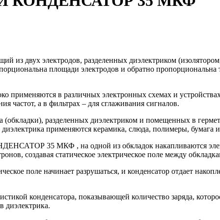
 КОНДЕНСАТОР 35 МКФ
ящий из двух электродов, разделенных диэлектриком (изоляторо
ропорциональна площади электродов и обратно пропорциональна 
няются в различных электронных схемах и устройствах. О
ия частот, а в фильтрах – для сглаживания сигналов.
а (обкладки), разделенных диэлектриком и помещенных в герме
е диэлектрика применяются керамика, слюда, полимеры, бумага и
ТОР 35 МКФ , на одной из обкладок накапливаются электрон
ронов, создавая статическое электрическое поле между обкладка
ческое поле начинает разрушаться, и конденсатор отдает накопл
еристикой конденсатора, показывающей количество заряда, кото
в диэлектрика.