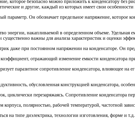
ие, которое безопасно можно приложить к конденсатору без ри
итические и другие, каждый из которых имеет свои особенности
й параметр. Он обозначает предельное напряжение, которое ко
тво энергии, накапливаемой в определенном объеме. Удельная ем
 существенно важны для анализа характеристик и оценки эффек
трик даже при постоянном напряжении на конденсаторе. Он пред
коэффициент, отражающий изменение емкости конденсатора при
ризует паразитное сопротивление конденсатора, влияющее на ег
дуктивность, обусловленная конструкцией конденсатора, особен
ок, циклически перезаряжаясь. Сопротивление конденсатора пе
ом корпуса, полярностью, рабочей температурой, частотной зав
ься на типе диэлектрика, технологии изготовления, форме и т.