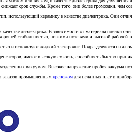
ная маслом или воском, в качестве диэлектрика для улучшения 
 снижает срок службы. Кроме того, они более громоздки, чем с
тип, использующий керамику в качестве диэлектрика. Они отли
в качестве диэлектрика. В зависимости от материала пленки он
орошей стабильностью, низкими потерями и высокой рабочей т
стью и используют жидкий электролит. Подразделяются на алю
енсаторов, имеют высокую емкость, способность быстро приним
разделенных вакуумом. Высокое напряжение пробоя вакуума позв
ии заказов промышленным
крепежом
для печатных плат и прибор