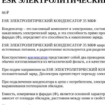
ESR ЭЛЕКТРОЛИТИЧЕСКИЙ
66 ₽
ESR ЭЛЕКТРОЛИТИЧЕСКИЙ КОНДЕНСАТОР 35 МКФ
Конденсатор – это пассивный компонент в электронике, состо
накапливать электрический заряд, и эта способность прямо п
фарадах (Ф), определяет его способность к накоплению заряда.
ESR ЭЛЕКТРОЛИТИЧЕСКИЙ КОНДЕНСАТОР 35 МКФ широко приме
источниках питания, в радиотехнике используются для разделен
Конструктивно
конденсатор
представляет собой два проводник
обычно изготавливаются из металлической фольги, а в качеств
При подаче напряжения на ESR ЭЛЕКТРОЛИТИЧЕСКИЙ КОНДЕНСА
положительный заряд. Диэлектрик препятствует переходу элект
При подключении конденсатора к цепи с потребителем, электри
выравнивания потенциалов обкладок.
Емкость, измеряемая в фарадах (Ф), является основной характ
зависит от площади обкладок, расстояния между ними и свойст