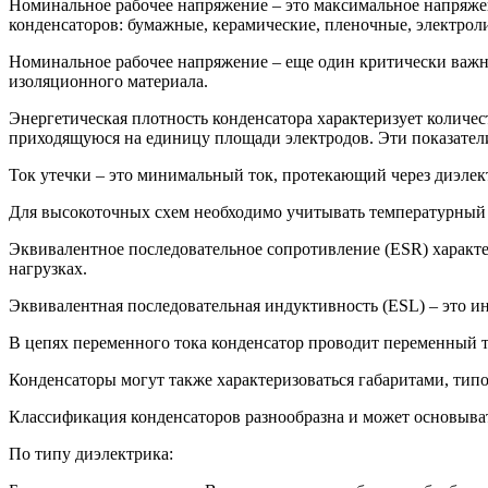
Номинальное рабочее напряжение – это максимальное напряжен
конденсаторов: бумажные, керамические, пленочные, электрол
Номинальное рабочее напряжение – еще один критически важны
изоляционного материала.
Энергетическая плотность конденсатора характеризует количес
приходящуюся на единицу площади электродов. Эти показатели
Ток утечки – это минимальный ток, протекающий через диэлек
Для высокоточных схем необходимо учитывать температурный 
Эквивалентное последовательное сопротивление (ESR) характе
нагрузках.
Эквивалентная последовательная индуктивность (ESL) – это ин
В цепях переменного тока конденсатор проводит переменный т
Конденсаторы могут также характеризоваться габаритами, тип
Классификация конденсаторов разнообразна и может основыват
По типу диэлектрика: