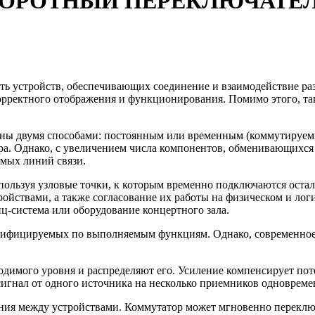
ОРОТНЫЙ ПЕРЕКЛЮЧАТЕ
ть устройств, обеспечивающих соединение и взаимодействие р
корректного отображения и функционирования. Помимо этого, та
ены двумя способами: постоянным или временным (коммутируе
ра. Однако, с увеличением числа компонентов, обменивающихся
имых линий связи.
ользуя узловые точки, к которым временно подключаются остал
йствами, а также согласование их работы на физическом и лог
-система или оборудование концертного зала.
ссифицируемых по выполняемым функциям. Однако, современное о
одимого уровня и распределяют его. Усиление компенсирует пот
сигнал от одного источника на несколько приемников одновреме
ия между устройствами. Коммутатор может мгновенно переклю