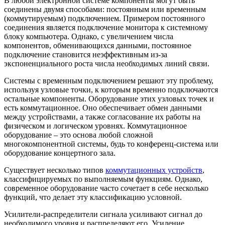
В любой электронной системе компоненты могут быть
соединены двумя способами: постоянным или временным
(коммутируемым) подключением. Примером постоянного
соединения является подключение монитора к системному
блоку компьютера. Однако, с увеличением числа
компонентов, обменивающихся данными, постоянное
подключение становится неэффективным из-за
экспоненциального роста числа необходимых линий связи.
Системы с временным подключением решают эту проблему,
используя узловые точки, к которым временно подключаются
остальные компоненты. Оборудование этих узловых точек и
есть коммутационное. Оно обеспечивает обмен данными
между устройствами, а также согласование их работы на
физическом и логическом уровнях. Коммутационное
оборудование – это основа любой сложной
многокомпонентной системы, будь то конференц-система или
оборудование концертного зала.
Существует несколько типов
коммутационных устройств
,
классифицируемых по выполняемым функциям. Однако,
современное оборудование часто сочетает в себе несколько
функций, что делает эту классификацию условной.
Усилители-распределители сигнала усиливают сигнал до
необходимого уровня и распределяют его. Усиление