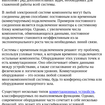
выполняет ряд дополнительных задач, необходимых для
слаженной работы всей системы.
В любой электронной системе компоненты могут быть
соединены двумя способами: постоянным или временным
(коммутируемым) подключением. Примером постоянного
соединения является подключение монитора к системному
блоку компьютера. Однако, с увеличением числа
компонентов, обменивающихся данными, постоянное
подключение становится неэффективным из-за
экспоненциального роста числа необходимых линий связи.
Системы с временным подключением решают эту проблему,
используя узловые точки, к которым временно подключаются
остальные компоненты. Оборудование этих узловых точек и
есть коммутационное. Оно обеспечивает обмен данными
между устройствами, а также согласование их работы на
физическом и логическом уровнях. Коммутационное
оборудование – это основа любой сложной
многокомпонентной системы, будь то конференц-система или
оборудование концертного зала.
Существует несколько типов
коммутационных устройств
,
классифицируемых по выполняемым функциям. Однако,
современное оборудование часто сочетает в себе несколько
функций, что делает эту классификацию условной.