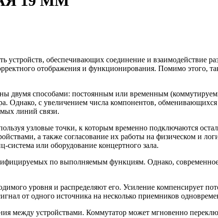
Я 19 ММ
ть устройств, обеспечивающих соединение и взаимодействие р
корректного отображения и функционирования. Помимо этого, та
ены двумя способами: постоянным или временным (коммутируе
ра. Однако, с увеличением числа компонентов, обменивающихся
имых линий связи.
ользуя узловые точки, к которым временно подключаются остал
йствами, а также согласование их работы на физическом и лог
-система или оборудование концертного зала.
ссифицируемых по выполняемым функциям. Однако, современное о
одимого уровня и распределяют его. Усиление компенсирует пот
сигнал от одного источника на несколько приемников одновреме
ия между устройствами. Коммутатор может мгновенно переклю