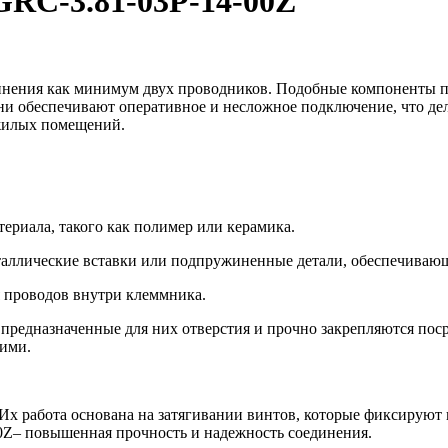
-3.81-03P-14-00Z
инения как минимум двух проводников. Подобные компоненты по
ни обеспечивают оперативное и несложное подключение, что дел
жилых помещений.
териала, такого как полимер или керамика.
аллические вставки или подпружиненные детали, обеспечивающ
 проводов внутри клеммника.
 предназначенные для них отверстия и прочно закрепляются пос
ними.
х работа основана на затягивании винтов, которые фиксируют 
 повышенная прочность и надежность соединения.