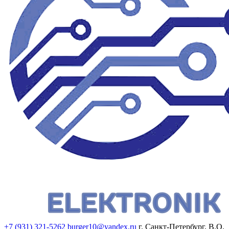
+7 (931) 321-5262
burger10@yandex.ru
г. Санкт-Петербург, В.О.