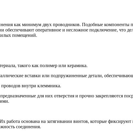
инения как минимум двух проводников. Подобные компоненты по
ни обеспечивают оперативное и несложное подключение, что дел
жилых помещений.
териала, такого как полимер или керамика.
аллические вставки или подпружиненные детали, обеспечивающ
 проводов внутри клеммника.
 предназначенные для них отверстия и прочно закрепляются пос
ними.
х работа основана на затягивании винтов, которые фиксируют 
жность соединения.