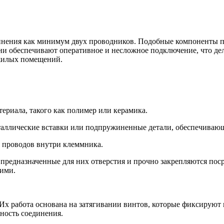
инения как минимум двух проводников. Подобные компоненты по
ни обеспечивают оперативное и несложное подключение, что дел
жилых помещений.
териала, такого как полимер или керамика.
аллические вставки или подпружиненные детали, обеспечивающ
 проводов внутри клеммника.
 предназначенные для них отверстия и прочно закрепляются пос
ними.
х работа основана на затягивании винтов, которые фиксируют 
ость соединения.