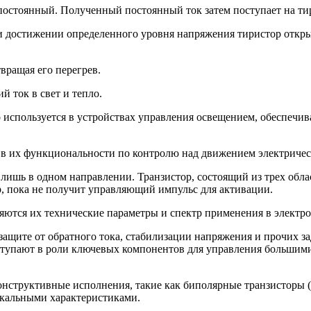
постоянный. Полученный постоянный ток затем поступает на ти
и достижении определенного уровня напряжения тиристор открыв
вращая его перегрев.
й ток в свет и тепло.
 используется в устройствах управления освещением, обеспечи
я в их функциональности по контролю над движением электричес
лишь в одном направлении. Транзистор, состоящий из трех облас
р, пока не получит управляющий импульс для активации.
ются их технические параметры и спектр применения в электр
ащите от обратного тока, стабилизации напряжения и прочих за
ыступают в роли ключевых компонентов для управления больши
конструктивные исполнения, такие как биполярные транзисторы 
икальными характеристиками.