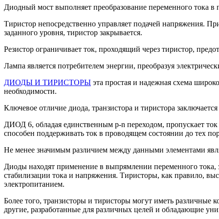
Диодный мост выполняет преобразование переменного тока в 
Тиристор непосредственно управляет подачей напряжения. Пр
заданного уровня, тиристор закрывается.
Резистор ограничивает ток, проходящий через тиристор, предот
Лампа является потребителем энергии, преобразуя электрически
ДИОДЫ И ТИРИСТОРЫ
эта простая и надежная схема широко
необходимости.
Ключевое отличие диода, транзистора и тиристора заключаетс
ДИОД 6, обладая единственным p-n переходом, пропускает ток 
способен поддерживать ток в проводящем состоянии до тех по
Не менее значимым различием между данными элементами явля
Диоды находят применение в выпрямлении переменного тока, з
стабилизации тока и напряжения. Тиристоры, как правило, в
электропитанием.
Более того, транзисторы и тиристоры могут иметь различные 
другие, разработанные для различных целей и обладающие ун