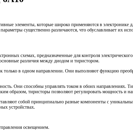
тивные элементы, которые широко применяются в электронике д
параметры существенно различаются, что обуславливает их исп
ых схемах, предназначенные для контроля электрического т
 основные различия между диодом и тиристором.
к только в одном направлении. Они выполняют функцию преобра
сть. Они способны управлять током в обоих направлениях. Тир
Таким образом, тиристоры позволяют регулировать мощность и н
дставляют собой принципиально разные компоненты с уникальн
ных устройствах.
управления освещением.