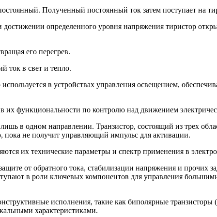
постоянный. Полученный постоянный ток затем поступает на ти
и достижении определенного уровня напряжения тиристор открыв
вращая его перегрев.
й ток в свет и тепло.
 используется в устройствах управления освещением, обеспечи
я в их функциональности по контролю над движением электричес
лишь в одном направлении. Транзистор, состоящий из трех облас
р, пока не получит управляющий импульс для активации.
ются их технические параметры и спектр применения в электр
ащите от обратного тока, стабилизации напряжения и прочих за
ыступают в роли ключевых компонентов для управления больши
конструктивные исполнения, такие как биполярные транзисторы 
икальными характеристиками.