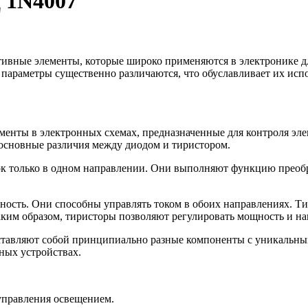
1N4007
тивные элементы, которые широко применяются в электронике д
параметры существенно различаются, что обуславливает их исп
лектронных схемах, предназначенные для контроля электри
 основные различия между диодом и тиристором.
к только в одном направлении. Они выполняют функцию преобра
сть. Они способны управлять током в обоих направлениях. Тир
Таким образом, тиристоры позволяют регулировать мощность и н
дставляют собой принципиально разные компоненты с уникальн
ных устройствах.
управления освещением.