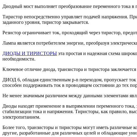
Диодный мост выполняет преобразование переменного тока в 
Тиристор непосредственно управляет подачей напряжения. Пр
заданного уровня, тиристор закрывается.
Резистор ограничивает ток, проходящий через тиристор, предот
Лампа является потребителем энергии, преобразуя электрически
ДИОДЫ И ТИРИСТОРЫ
эта простая и надежная схема широко
необходимости.
Ключевое отличие диода, транзистора и тиристора заключаетс
ДИОД 6, обладая единственным p-n переходом, пропускает ток 
способен поддерживать ток в проводящем состоянии до тех по
Не менее значимым различием между данными элементами явля
Диоды находят применение в выпрямлении переменного тока, з
стабилизации тока и напряжения. Тиристоры, как правило, в
электропитанием.
Более того, транзисторы и тиристоры могут иметь различные 
другие, разработанные для различных целей и обладающие ун