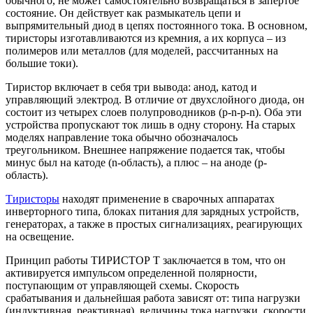
обычного, не может самостоятельно возвращаться в запертое
состояние. Он действует как размыкатель цепи и
выпрямительный диод в цепях постоянного тока. В основном,
тиристоры изготавливаются из кремния, а их корпуса – из
полимеров или металлов (для моделей, рассчитанных на
большие токи).
Тиристор включает в себя три вывода: анод, катод и
управляющий электрод. В отличие от двухслойного диода, он
состоит из четырех слоев полупроводников (p-n-p-n). Оба эти
устройства пропускают ток лишь в одну сторону. На старых
моделях направление тока обычно обозначалось
треугольником. Внешнее напряжение подается так, чтобы
минус был на катоде (n-область), а плюс – на аноде (p-
область).
Тиристоры
находят применение в сварочных аппаратах
инверторного типа, блоках питания для зарядных устройств,
генераторах, а также в простых сигнализациях, реагирующих
на освещение.
Принцип работы ТИРИСТОР Т заключается в том, что он
активируется импульсом определенной полярности,
поступающим от управляющей схемы. Скорость
срабатывания и дальнейшая работа зависят от: типа нагрузки
(индуктивная, реактивная), величины тока нагрузки, скорости