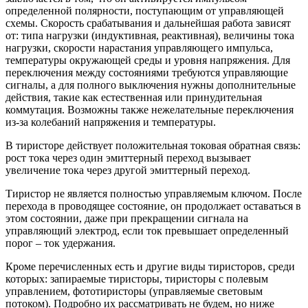
определенной полярности, поступающим от управляющей
схемы. Скорость срабатывания и дальнейшая работа зависят
от: типа нагрузки (индуктивная, реактивная), величины тока
нагрузки, скорости нарастания управляющего импульса,
температуры окружающей среды и уровня напряжения. Для
переключения между состояниями требуются управляющие
сигналы, а для полного выключения нужны дополнительные
действия, такие как естественная или принудительная
коммутация. Возможны также нежелательные переключения
из-за колебаний напряжения и температуры.
В тиристоре действует положительная токовая обратная связь:
рост тока через один эмиттерный переход вызывает
увеличение тока через другой эмиттерный переход.
Тиристор не является полностью управляемым ключом. После
перехода в проводящее состояние, он продолжает оставаться в
этом состоянии, даже при прекращении сигнала на
управляющий электрод, если ток превышает определенный
порог – ток удержания.
Кроме перечисленных есть и другие виды тиристоров, среди
которых: запираемые тиристоры, тиристоры с полевым
управлением, фототиристоры (управляемые световым
потоком). Подробно их рассматривать не будем, но ниже