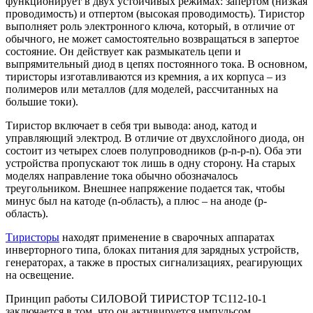
функционирует в двух устойчивых режимах: запертом (низкая
проводимость) и отпертом (высокая проводимость). Тиристор
выполняет роль электронного ключа, который, в отличие от
обычного, не может самостоятельно возвращаться в запертое
состояние. Он действует как размыкатель цепи и
выпрямительный диод в цепях постоянного тока. В основном,
тиристоры изготавливаются из кремния, а их корпуса – из
полимеров или металлов (для моделей, рассчитанных на
большие токи).
Тиристор включает в себя три вывода: анод, катод и
управляющий электрод. В отличие от двухслойного диода, он
состоит из четырех слоев полупроводников (p-n-p-n). Оба эти
устройства пропускают ток лишь в одну сторону. На старых
моделях направление тока обычно обозначалось
треугольником. Внешнее напряжение подается так, чтобы
минус был на катоде (n-область), а плюс – на аноде (p-
область).
Тиристоры
находят применение в сварочных аппаратах
инверторного типа, блоках питания для зарядных устройств,
генераторах, а также в простых сигнализациях, реагирующих
на освещение.
Принцип работы СИЛОВОЙ ТИРИСТОР ТС112-10-1
заключается в том, что он активируется импульсом