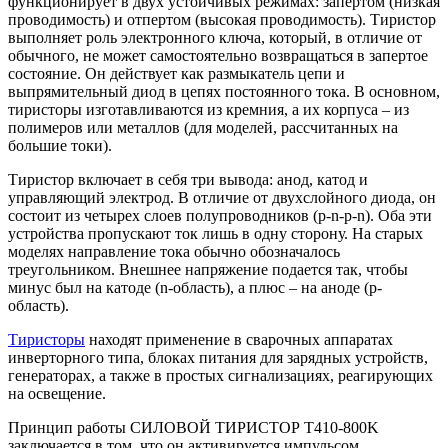
функционирует в двух устойчивых режимах: запертом (низкая
проводимость) и отпертом (высокая проводимость). Тиристор
выполняет роль электронного ключа, который, в отличие от
обычного, не может самостоятельно возвращаться в запертое
состояние. Он действует как размыкатель цепи и
выпрямительный диод в цепях постоянного тока. В основном,
тиристоры изготавливаются из кремния, а их корпуса – из
полимеров или металлов (для моделей, рассчитанных на
большие токи).
Тиристор включает в себя три вывода: анод, катод и
управляющий электрод. В отличие от двухслойного диода, он
состоит из четырех слоев полупроводников (p-n-p-n). Оба эти
устройства пропускают ток лишь в одну сторону. На старых
моделях направление тока обычно обозначалось
треугольником. Внешнее напряжение подается так, чтобы
минус был на катоде (n-область), а плюс – на аноде (p-
область).
Тиристоры
находят применение в сварочных аппаратах
инверторного типа, блоках питания для зарядных устройств,
генераторах, а также в простых сигнализациях, реагирующих
на освещение.
Принцип работы СИЛОВОЙ ТИРИСТОР T410-800K
заключается в том, что он активируется импульсом