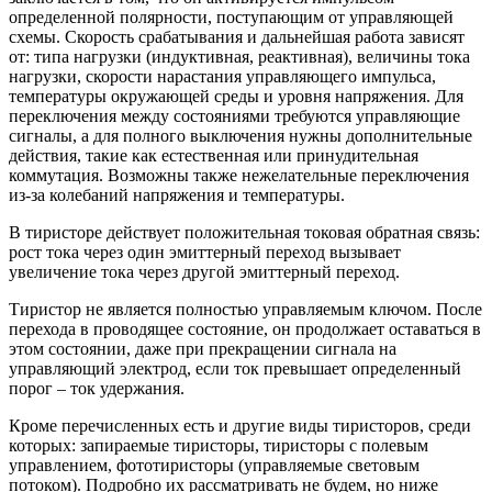
определенной полярности, поступающим от управляющей
схемы. Скорость срабатывания и дальнейшая работа зависят
от: типа нагрузки (индуктивная, реактивная), величины тока
нагрузки, скорости нарастания управляющего импульса,
температуры окружающей среды и уровня напряжения. Для
переключения между состояниями требуются управляющие
сигналы, а для полного выключения нужны дополнительные
действия, такие как естественная или принудительная
коммутация. Возможны также нежелательные переключения
из-за колебаний напряжения и температуры.
В тиристоре действует положительная токовая обратная связь:
рост тока через один эмиттерный переход вызывает
увеличение тока через другой эмиттерный переход.
Тиристор не является полностью управляемым ключом. После
перехода в проводящее состояние, он продолжает оставаться в
этом состоянии, даже при прекращении сигнала на
управляющий электрод, если ток превышает определенный
порог – ток удержания.
Кроме перечисленных есть и другие виды тиристоров, среди
которых: запираемые тиристоры, тиристоры с полевым
управлением, фототиристоры (управляемые световым
потоком). Подробно их рассматривать не будем, но ниже