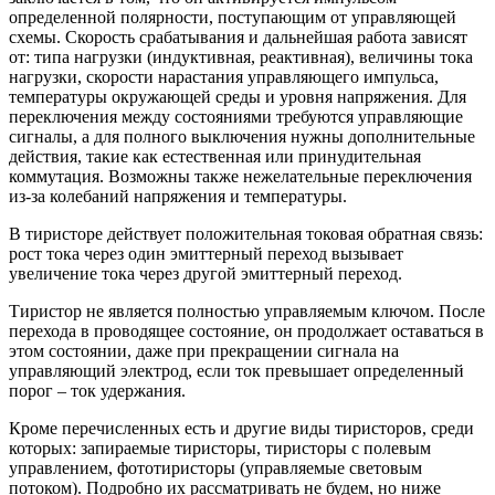
определенной полярности, поступающим от управляющей
схемы. Скорость срабатывания и дальнейшая работа зависят
от: типа нагрузки (индуктивная, реактивная), величины тока
нагрузки, скорости нарастания управляющего импульса,
температуры окружающей среды и уровня напряжения. Для
переключения между состояниями требуются управляющие
сигналы, а для полного выключения нужны дополнительные
действия, такие как естественная или принудительная
коммутация. Возможны также нежелательные переключения
из-за колебаний напряжения и температуры.
В тиристоре действует положительная токовая обратная связь:
рост тока через один эмиттерный переход вызывает
увеличение тока через другой эмиттерный переход.
Тиристор не является полностью управляемым ключом. После
перехода в проводящее состояние, он продолжает оставаться в
этом состоянии, даже при прекращении сигнала на
управляющий электрод, если ток превышает определенный
порог – ток удержания.
Кроме перечисленных есть и другие виды тиристоров, среди
которых: запираемые тиристоры, тиристоры с полевым
управлением, фототиристоры (управляемые световым
потоком). Подробно их рассматривать не будем, но ниже