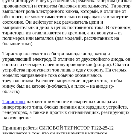
функционирует в двух устойчивых режимах: запертом (низкая
проводимость) и отпертом (высокая проводимость). Тиристор
выполняет роль электронного ключа, который, в отличие от
обычного, не может самостоятельно возвращаться в запертое
состояние. Он действует как размыкатель цепи и
выпрямительный диод в цепях постоянного тока. В основном,
тиристоры изготавливаются из кремния, а их корпуса – из
полимеров или металлов (для моделей, рассчитанных на
большие токи).
Тиристор включает в себя три вывода: анод, катод и
управляющий электрод. В отличие от двухслойного диода, он
состоит из четырех слоев полупроводников (p-n-p-n). Оба эти
устройства пропускают ток лишь в одну сторону. На старых
моделях направление тока обычно обозначалось
треугольником. Внешнее напряжение подается так, чтобы
минус был на катоде (n-область), а плюс – на аноде (p-
область).
Тиристоры
находят применение в сварочных аппаратах
инверторного типа, блоках питания для зарядных устройств,
генераторах, а также в простых сигнализациях, реагирующих
на освещение.
Принцип работы СИЛОВОЙ ТИРИСТОР Т122-25-12
заключается в том, что он активируется импульсом