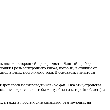
сть для односторонней проводимости. Данный прибор
олняет роль электронного ключа, который, в отличие от
 диод в цепях постоянного тока. В основном, тиристоры
тырех слоев полупроводников (p-n-p-n). Оба эти устройства
ение подается так, чтобы минус был на катоде (n-область), а
х, а также в простых сигнализациях, реагирующих на