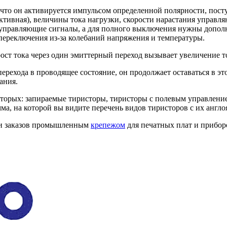
 он активируется импульсом определенной полярности, посту
еактивная), величины тока нагрузки, скорости нарастания упра
управляющие сигналы, а для полного выключения нужны дополни
ереключения из-за колебаний напряжения и температуры.
рост тока через один эмиттерный переход вызывает увеличение т
ерехода в проводящее состояние, он продолжает оставаться в э
ания.
которых: запираемые тиристоры, тиристоры с полевым управлени
мма, на которой вы видите перечень видов тиристоров с их анг
ии заказов промышленным
крепежом
для печатных плат и прибор