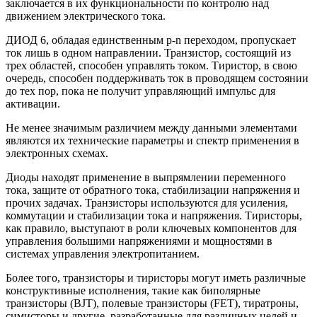
заключается в их функциональности по контролю над
движением электрического тока.
ДИОД 6, обладая единственным p-n переходом, пропускает
ток лишь в одном направлении. Транзистор, состоящий из
трех областей, способен управлять током. Тиристор, в свою
очередь, способен поддерживать ток в проводящем состоянии
до тех пор, пока не получит управляющий импульс для
активации.
Не менее значимым различием между данными элементами
являются их технические параметры и спектр применения в
электронных схемах.
Диоды находят применение в выпрямлении переменного
тока, защите от обратного тока, стабилизации напряжения и
прочих задачах. Транзисторы используются для усиления,
коммутации и стабилизации тока и напряжения. Тиристоры,
как правило, выступают в роли ключевых компонентов для
управления большими напряжениями и мощностями в
системах управления электропитанием.
Более того, транзисторы и тиристоры могут иметь различные
конструктивные исполнения, такие как биполярные
транзисторы (BJT), полевые транзисторы (FET), тиратроны,
симисторы и другие, разработанные для различных целей и